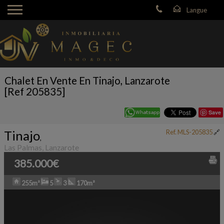
Chalet En Vente En Tinajo, Lanzarote
[Ref 205835]
Save
Tinajo
Ref. MLS-205835
🔗
,
Las Palmas, Lanzarote
385.000€
255m²
5
3
170m²