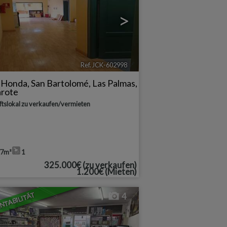
>
Ref. JCK-602998
🔗
a Honda
,
San Bartolomé
,
Las Palmas,
arote
tslokal zu verkaufen/vermieten
77m²
1
325.000€
(zu verkaufen)
1.200€
(Mieten)
NTABILITÄT
4