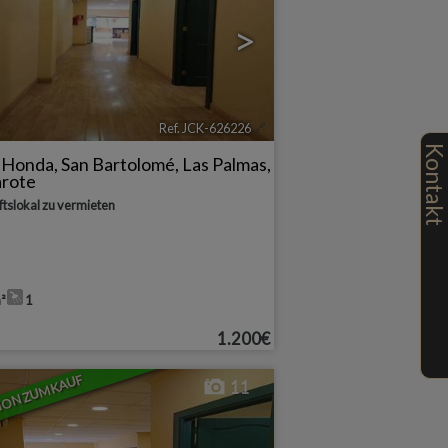
>
Ref. JCK-626226
🔗
Kontak
a Honda
,
San Bartolomé
,
Las Palmas,
arote
tslokal zu vermieten
²
1
1.200€
ION ZUM KAUF
11