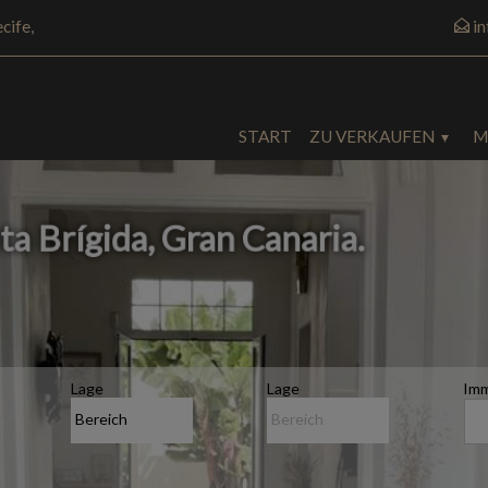
cife,
i
START
ZU VERKAUFEN
M
ta Brígida, Gran Canaria
.
Lage
Lage
Imm