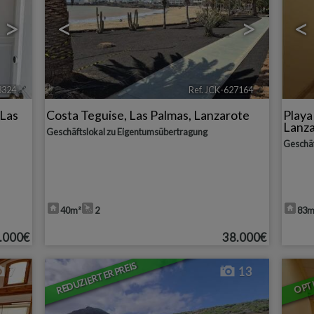
>
<
>
<
3324
🔗
Ref. JCK-627164
🔗
Las
Costa Teguise
,
Las Palmas, Lanzarote
Play
Lanz
Geschäftslokal zu Eigentumsübertragung
Geschäf
40m²
2
83m
.000€
38.000€
REDUZIERTER PREIS
OPT
7
13