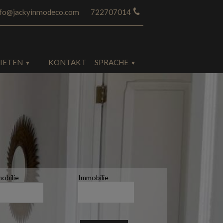
nfo@jackyinmodeco.com
722707014
IETEN
KONTAKT
SPRACHE
obilie
Immobilie