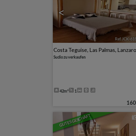
<
Ref. JCK-61
Costa Teguise
,
Las Palmas, Lanzar
Sudio zu verkaufen
42m²
1
160
GUTES GESCHÄFT