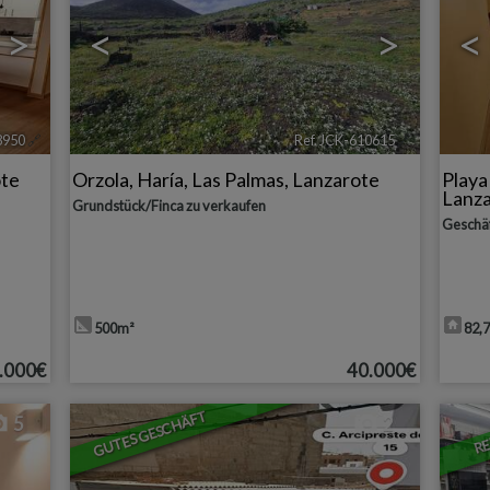
>
<
>
<
8950
🔗
Ref. JCK-610615
🔗
ote
Orzola
,
Haría
,
Las Palmas, Lanzarote
Play
Lanz
Grundstück/Finca zu verkaufen
Geschäf
500m²
82,
.000€
40.000€
GUTES GESCHÄFT
RE
5
2