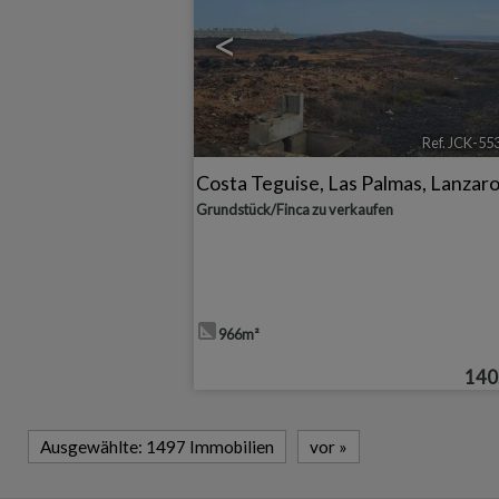
<
Ref. JCK-55
Costa Teguise
,
Las Palmas, Lanzar
Grundstück/Finca zu verkaufen
966m²
140
Ausgewählte:
1497 Immobilien
vor
»