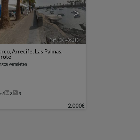
>
Ref. JCK-486215
🔗
arco
,
Arrecife
,
Las Palmas,
arote
g zu vermieten
m²
3
3
2.000€