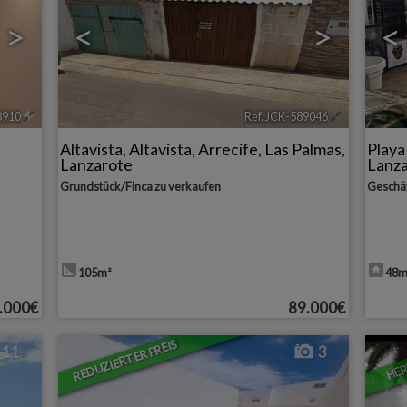
>
<
>
<
8910
🔗
Ref. JCK-589046
🔗
Altavista
,
Altavista
,
Arrecife
,
Las Palmas,
Play
Lanzarote
Lanz
Grundstück/Finca zu verkaufen
Geschäf
105m²
48m
.000€
89.000€
REDUZIERTER PREIS
HE
11
3