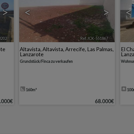
>
<
>
<
3202
🔗
Ref. JCK-551867
🔗
ote
Altavista
,
Altavista
,
Arrecife
,
Las Palmas,
El Ch
Lanzarote
Lanz
Grundstück/Finca zu verkaufen
Wohnun
160m²
100
.000€
68.000€