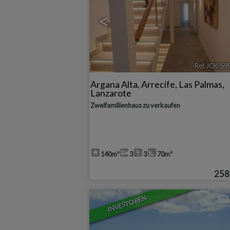
<
Ref. JCK-59
Argana Alta
,
Arrecife
,
Las Palmas,
Lanzarote
Zweifamilienhaus zu verkaufen
140m²
3
3
70m²
258
INVESTOREN