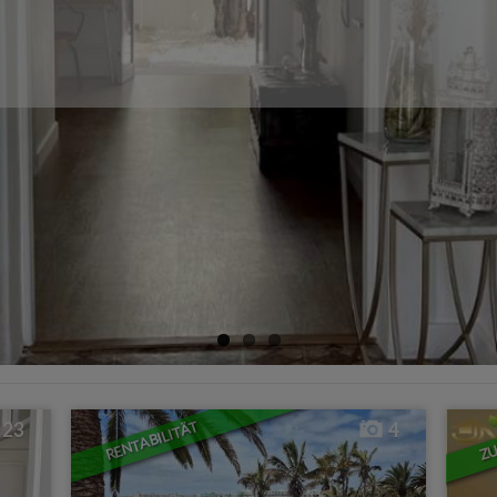
ZU
RENTABILITÄT
23
4