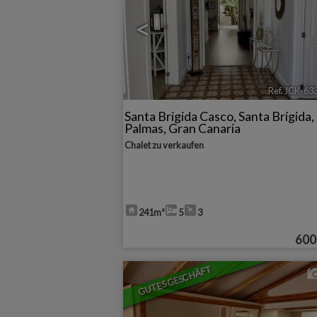
<
Ref. JCK-63
Santa Brigida Casco
,
Santa Brígida
,
Palmas, Gran Canaria
Chalet zu verkaufen
241m²
5
3
600
GUTES GESCHÄFT