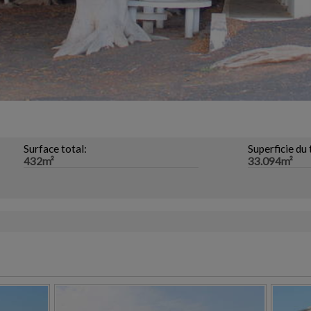
Surface total:
Superficie du 
432m²
33.094m²