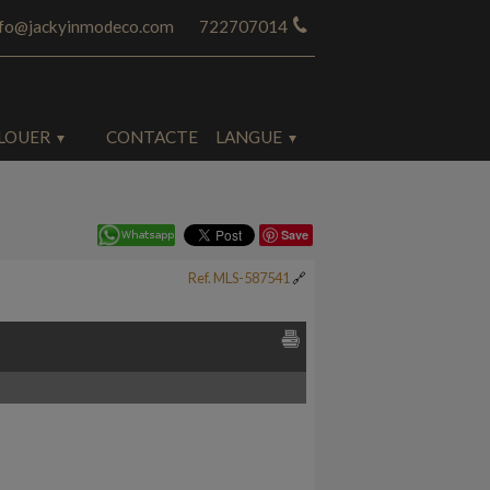
nfo@jackyinmodeco.com
722707014
LOUER
CONTACTE
LANGUE
Save
Ref. MLS-587541
🔗