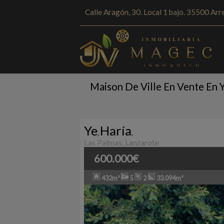
Calle Aragón, 30. Local 1 bajo. 35500 Arre
Maison De Ville En Vente En Y
Ye
Haría
,
,
Las Palmas, Lanzarote
600.000€
432m²
5
2
33.094m²