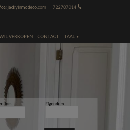
nfo@jackyinmodeco.com
722707014
 WIL VERKOPEN
CONTACT
TAAL
gendom
Eigendom