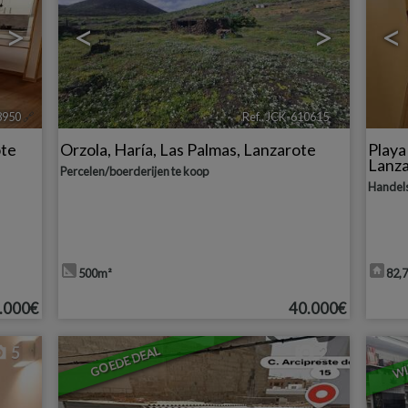
>
<
>
<
8950
🔗
Ref.. JCK-610615
🔗
ote
Orzola
,
Haría
,
Las Palmas, Lanzarote
Play
Lanz
Percelen/boerderijen te koop
Handel
500m²
82,
.000€
40.000€
WI
GOEDE DEAL
5
2