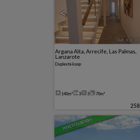
<
Ref.. JCK-59
Argana Alta
,
Arrecife
,
Las Palmas,
Lanzarote
Duplex te koop
140m²
3
3
70m²
258
INVESTEERDERS