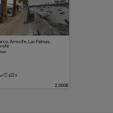
>
Ref.. JCK-486215
🔗
arco
,
Arrecife
,
Las Palmas,
arote
 huur
m²
3
3
2.000€