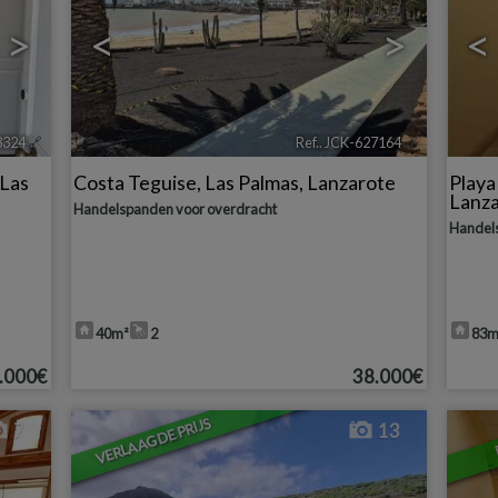
>
<
>
<
3324
🔗
Ref.. JCK-627164
🔗
Las
Costa Teguise
,
Las Palmas, Lanzarote
Play
Lanz
Handelspanden voor overdracht
Handels
40m²
2
83m
.000€
38.000€
VERLAAGDE PRIJS
7
13