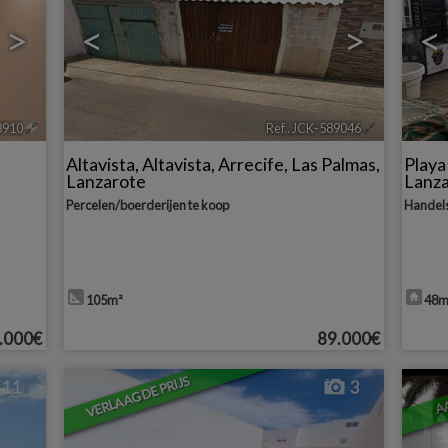
>
<
>
<
8910
🔗
Ref.. JCK-589046
🔗
Altavista
,
Altavista
,
Arrecife
,
Las Palmas,
Play
Lanzarote
Lanz
Percelen/boerderijen te koop
Handel
105m²
48m
.000€
89.000€
VERLAAGDE PRIJS
A
11
3