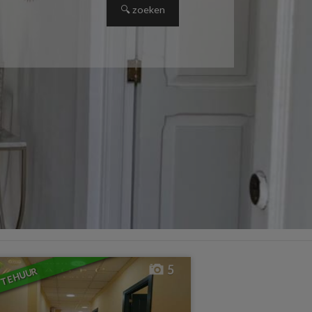
5
TE HUUR