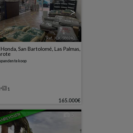
>
Ref.. JCK-588240
🔗
a Honda
,
San Bartolomé
,
Las Palmas,
arote
spanden te koop
²
1
165.000€
ANBEVOLEN
5