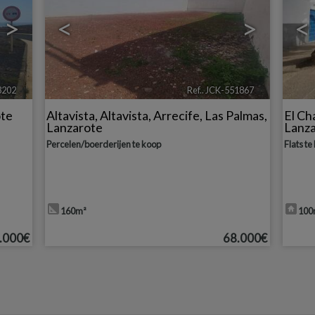
>
<
>
<
3202
🔗
Ref.. JCK-551867
🔗
ote
Altavista
,
Altavista
,
Arrecife
,
Las Palmas,
El Ch
Lanzarote
Lanz
Percelen/boerderijen te koop
Flats te
160m²
100
.000€
68.000€