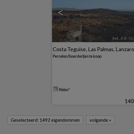
<
Ref.. JCK-55
Costa Teguise
,
Las Palmas, Lanzar
Percelen/boerderijen te koop
966m²
140
Geselecteerd:
1492 eigendommen
volgende
»