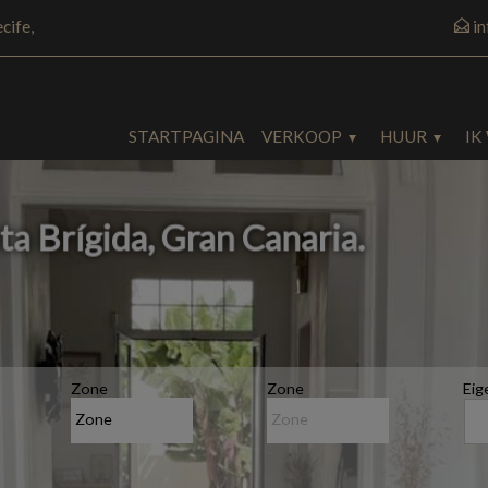
cife,
i
STARTPAGINA
VERKOOP
HUUR
IK
ta Brígida, Gran Canaria
.
Zone
Zone
Ei