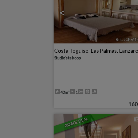
<
Ref.. JCK-61
Costa Teguise
,
Las Palmas, Lanzar
Studio's te koop
42m²
1
160
GOEDE DEAL