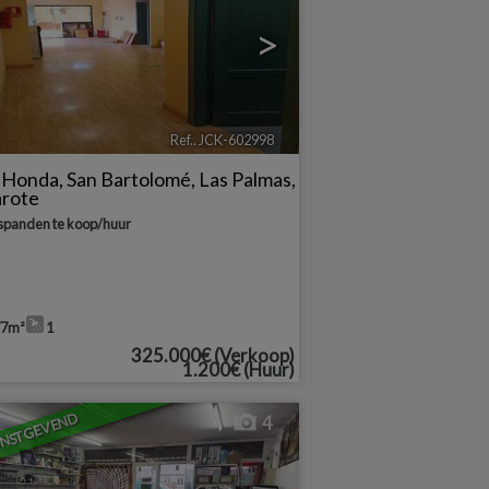
>
Ref.. JCK-602998
🔗
a Honda
,
San Bartolomé
,
Las Palmas,
arote
spanden te koop/huur
77m²
1
325.000€
(Verkoop)
1.200€
(Huur)
NSTGEVEND
4