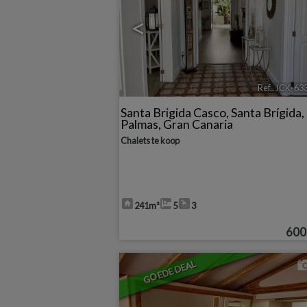
<
Ref.. JCK-63
Santa Brigida Casco
,
Santa Brígida
,
Palmas, Gran Canaria
Chalets te koop
241m²
5
3
600
GOEDE DEAL