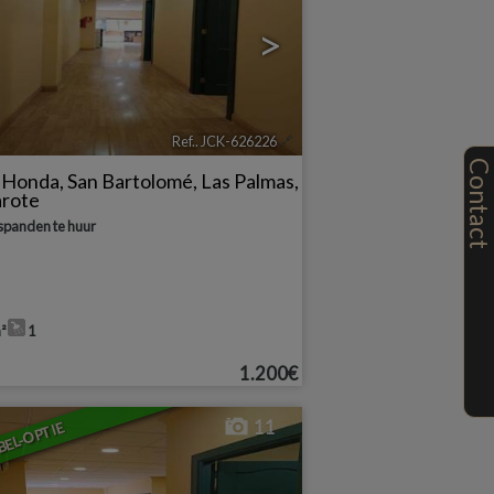
>
Ref.. JCK-626226
🔗
Contac
a Honda
,
San Bartolomé
,
Las Palmas,
arote
panden te huur
²
1
1.200€
11
BEL-OPTIE