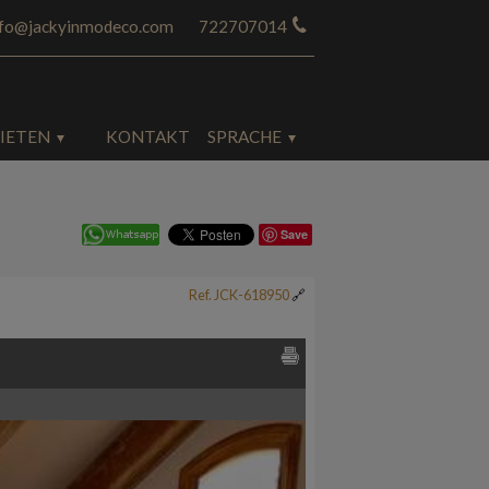
nfo@jackyinmodeco.com
722707014
IETEN
KONTAKT
SPRACHE
Save
Ref. JCK-618950
🔗