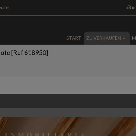
cife,
i
START
ZU VERKAUFEN
M
arote [Ref 618950]