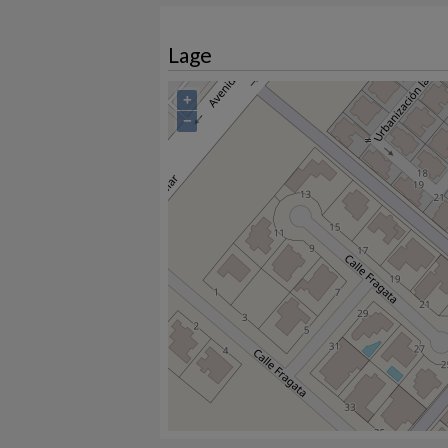
Lage
+
−